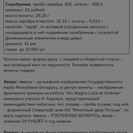
Серебряная
, проба серебра: 925, золота – 999,9
номинал: 20 рублей
масса монеты: 28,28 г
масса серебра в чистоте: 26,16 г, золота – 0,019 г
качество: "пруф", со вставкой (прозрачная капсула с
находящимся в ней подвижным серебряным с позолотой
филигранным элементом в виде девы)
диаметр: 41 мм
тираж: до 10 000 шт.
Монета имеет форму круга, с лицевой и оборотной сторон –
выступающий кант по окружности. Боковая поверхность
монеты гладкая.
Аверс:
вверху − рельефное изображение Государственного
герба Республики Беларусь; в центре монеты – изображение
фрагмента гравюры из работы "Ars Magna Lucis et Umbrae"
немецкого ученого А. Кирхера, представляющей
взаимодействие небесных тел; справа – проба сплава, под ней
– фирменный (товарный) знак АО "Монетный двор Польши"; по
кругу надписи: вверху – РЭСПУБЛIКА БЕЛАРУСЬ, внизу –
номинал 20 РУБЛЁЎ и год чеканки.
Реверс:
в центре на фоне стилизованного изображения часов,