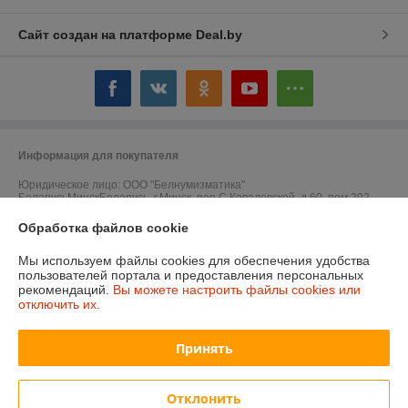
Сайт создан на платформе Deal.by
Информация для покупателя
Юридическое лицо:
ООО "Белнумизматика"
БеларусьМинскБеларусь, г.Минск, пер.С.Ковалевской, д.60, пом.202
Обработка файлов cookie
Регистрационный номер ЕГР: 193017016
УНП: 193017016
Мы используем файлы cookies для обеспечения удобства
пользователей портала и предоставления персональных
Регистрационный орган: Мингорисполком
рекомендаций.
Вы можете настроить файлы cookies или
отключить их.
Дата регистрации компании: 09.01.2018
Ссылка на свидетельство/лицензию
Принять
Ссылка на свидетельство/лицензию
Отклонить
Местонахождение книги жалоб и предложений: Беларусь, г.Минск,