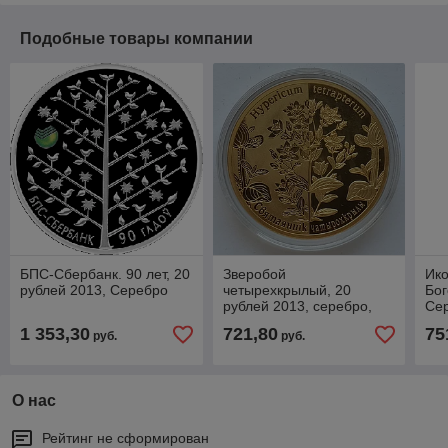
Подобные товары компании
БПС-Сбербанк. 90 лет, 20
Зверобой
Ик
рублей 2013, Серебро
четырехкрылый, 20
Бог
рублей 2013, серебро,
Сер
#BelCoinArt, позолота
1 353,30
721,80
75
руб.
руб.
О нас
Рейтинг не сформирован