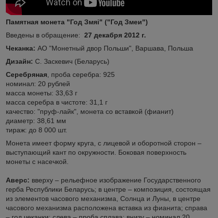
Памятная монета "Год Змяі" ("Год Змеи")
Введены в обращение:
27 декабря 2012 г.
Чеканка:
АО "Монетный двор Польши", Варшава, Польша
Дизайн:
С. Заскевич (Беларусь)
Серебряная
, проба серебра: 925
номинал: 20 рублей
масса монеты: 33,63 г
масса серебра в чистоте: 31,1 г
качество: "пруф-лайк", монета со вставкой (фианит)
диаметр: 38,61 мм
тираж: до 8 000 шт.
Монета имеет форму круга, с лицевой и оборотной сторон –
выступающий кант по окружности. Боковая поверхность
монеты с насечкой.
Аверс:
вверху – рельефное изображение Государственного
герба Республики Беларусь; в центре – композиция, состоящая
из элементов часового механизма, Солнца и Луны, в центре
часового механизма расположена вставка из фианита; справа
– год чеканки; слева – проба сплава; внизу – номинал 20