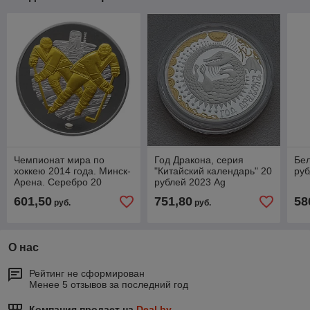
Чемпионат мира по
Год Дракона, серия
Бел
хоккею 2014 года. Минск-
"Китайский календарь" 20
руб
Арена. Серебро 20
рублей 2023 Ag
рублей 2012. Золотые
601,50
751,80
58
руб.
руб.
игроки KM# 480
О нас
Рейтинг не сформирован
Менее 5 отзывов за последний год
Компания продает на
Deal.by