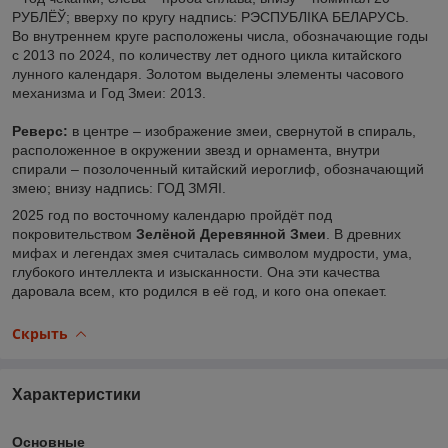
РУБЛЁЎ; вверху по кругу надпись: РЭСПУБЛІКА БЕЛАРУСЬ.
Во внутреннем круге расположены числа, обозначающие годы
с 2013 по 2024, по количеству лет одного цикла китайского
лунного календаря. Золотом выделены элементы часового
механизма и Год Змеи: 2013.
Реверс:
в центре – изображение змеи, свернутой в спираль,
расположенное в окружении звезд и орнамента, внутри
спирали – позолоченный китайский иероглиф, обозначающий
змею; внизу надпись: ГОД ЗМЯІ.
2025 год по восточному календарю пройдёт под
покровительством
Зелёной Деревянной Змеи
. В древних
мифах и легендах змея считалась символом мудрости, ума,
глубокого интеллекта и изысканности. Она эти качества
даровала всем, кто родился в её год, и кого она опекает.
Скрыть
Характеристики
Основные