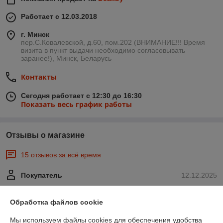
Работает с 12.03.2018
г. Минск
пер.С.Ковалевской, д.60, пом.202 (ВНИМАНИЕ!!! Время
визита в пункт выдачи необходимо согласовывать
заранее!), Минск, Беларусь
Контакты
Сегодня работает с 12:30 до 16:30
Показать весь график работы
Отзывы о магазине
15 отзывов за всё время
Покупатель
12.12.2025
Отлично
Обработка файлов cookie
Сделка подтверждена через корзину
Мы используем файлы cookies для обеспечения удобства