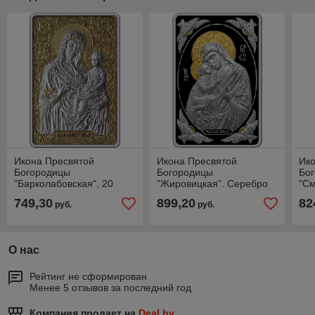
Икона Пресвятой
Икона Пресвятой
Ик
Богородицы
Богородицы
Бо
"Барколабовская", 20
"Жировицкая". Серебро
"См
рублей 2012 Серебро
20 рублей 2011
20 
749,30
899,20
82
руб.
руб.
KM# 439
О нас
Рейтинг не сформирован
Менее 5 отзывов за последний год
Компания продает на
Deal.by