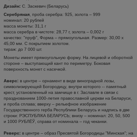
Дизайн:
С. Заскевич (Беларусь)
Серебряная
, проба серебра: 925, золота – 999
номинал: 20 рублей
масса монеты: 31,1 г
масса серебра в чистоте: 28,77 г, золота – 0,002 г
качество: "пруф", Форма – прямоугольная. Размер: 30,00 х
45,00 мм. С покрытием золотом.
тираж: до 7 000 шт.
Монеты имеет прямоугольную форму. На лицевой и оборотной
стороне – выступающий кант по периметру. Боковая
поверхность монет с насечкой.
Аверс:
в центре – орнамент в виде виноградной лозы,
символизирующей Богородицу, внутри которого -- памятный
крест, установленный на замчище в г. Заславле в связи с
празднованием 1000-летия православной церкви на Беларуси,
и проба сплава; вверху – рельефное изображение
Государственного герба Республики Беларусь и надпись в две
строки: РЭСПУБЛІКА БЕЛАРУСЬ; внизу – номинал: 20, 50, 500
и 1000 РУБЛЁЎ, справа от номинала – год чеканки.
Реверс:
в центре – образ Пресвятой Богородицы "Минская"; на