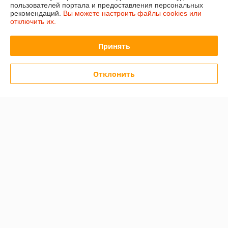
пользователей портала и предоставления персональных
рекомендаций.
Вы можете настроить файлы cookies или
Покупатель
05.03.2025
отключить их.
Отлично
Принять
Показать все отзывы
Отклонить
О нас
Контакты
Доставка и оплата
График работы
Полная версия сайта
Политика обработки cookies