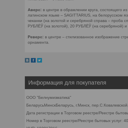
Аверс:
в центре в обрамлении круга, состоящего из
латинском языке – SAGITTARIUS, на белорусском яз
чеканки (на золотой и серебряной справа – проба с
РУБЛЁЎ (на золотой), 20 РУБЛЁЎ (на серебряной) 
Реверс:
в центре – стилизованное изображение стре
орнамента.
Информация для покупателя
ООО "Белнумизматика"
БеларусьМинскБеларусь, г.Минск, пер.С.Ковалевской,
Дата регистрации в Торговом реестре/Реестре бытовы
Номер в Торговом реестре/Реестре бытовых услуг: 4