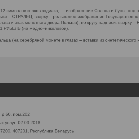
 12 символов знаков зодиака, — изображение Солнца и Луны, под н
ыке – СТРАЛЕЦ; вверху – рельефное изображение Государственного
плава и знак монетного двора Польши); по кругу надписи: вверху
и 1 РУБЕЛЬ (на медно–никелевой).
льца (на серебряной монете в глазах – вставки из синтетического
 д.60, пом.202
х услуг: 02.03.2018
07200, 407201, Республика Беларусь