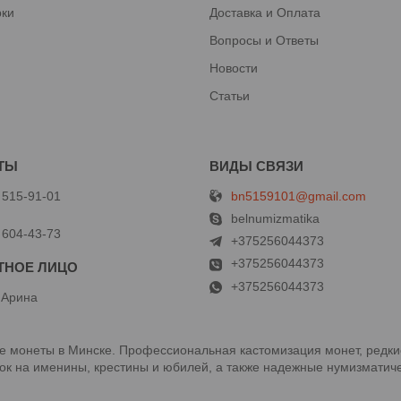
рки
Доставка и Оплата
Вопросы и Ответы
Новости
Статьи
bn5159101@gmail.com
 515-91-01
й
belnumizmatika
 604-43-73
+375256044373
+375256044373
+375256044373
 Арина
 монеты в Минске. Профессиональная кастомизация монет, редки
к на именины, крестины и юбилей, а также надежные нумизматиче