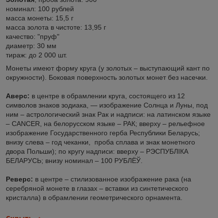
номинал: 100 рублей
масса монеты: 15,5 г
масса золота в чистоте: 13,95 г
качество: "пруф"
диаметр: 30 мм
тираж: до 2 000 шт.
Монеты имеют форму круга (у золотых – выступающий кант по
окружности). Боковая поверхность золотых монет без насечки.
Аверс:
в центре в обрамлении круга, состоящего из 12
символов знаков зодиака, — изображение Солнца и Луны, под
ним – астрологический знак Рак и надписи: на латинском языке
– CANCER, на белорусском языке – РАК; вверху – рельефное
изображение Государственного герба Республики Беларусь;
внизу слева – год чеканки, проба сплава и знак монетного
двора Польши); по кругу надписи: вверху – РЭСПУБЛІКА
БЕЛАРУСЬ; внизу номинал – 100 РУБЛЁЎ.
Реверс:
в центре – стилизованное изображение рака (на
серебряной монете в глазах – вставки из синтетического
кристалла) в обрамлении геометрического орнамента.