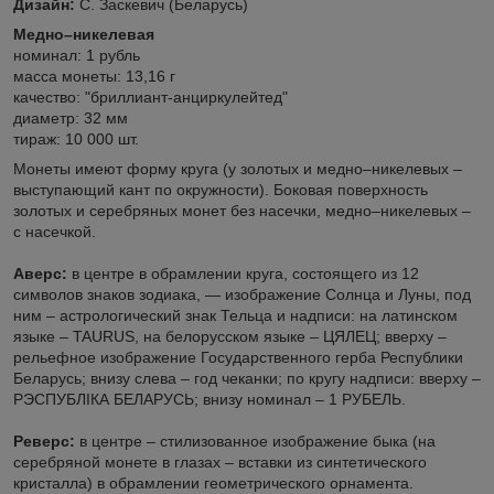
Дизайн:
С. Заскевич (Беларусь)
Медно–никелевая
номинал: 1 рубль
масса монеты: 13,16 г
качество: "бриллиант-анциркулейтед"
диаметр: 32 мм
тираж: 10 000 шт.
Монеты имеют форму круга (у золотых и медно–никелевых –
выступающий кант по окружности). Боковая поверхность
золотых и серебряных монет без насечки, медно–никелевых –
с насечкой.
Аверс:
в центре в обрамлении круга, состоящего из 12
символов знаков зодиака, — изображение Солнца и Луны, под
ним – астрологический знак Тельца и надписи: на латинском
языке – TAURUS, на белорусском языке – ЦЯЛЕЦ; вверху –
рельефное изображение Государственного герба Республики
Беларусь; внизу слева – год чеканки; по кругу надписи: вверху –
РЭСПУБЛІКА БЕЛАРУСЬ; внизу номинал – 1 РУБЕЛЬ.
Реверс:
в центре – стилизованное изображение быка (на
серебряной монете в глазах – вставки из синтетического
кристалла) в обрамлении геометрического орнамента.