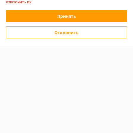
отключить их.
Покупатель
12.12.2025
Отлично
Принять
Сделка подтверждена через корзину
Отклонить
Покупатель
05.03.2025
Отлично
Показать все отзывы
О нас
Контакты
Доставка и оплата
График работы