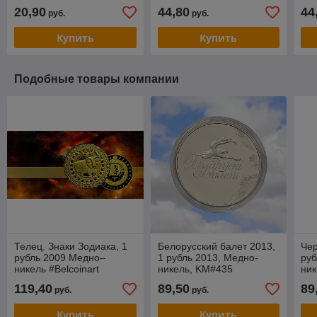
20,90
44,80
44
руб.
руб.
Купить
Купить
Подобные товары компании
Телец. Знаки Зодиака, 1
Белорусский балет 2013,
Чер
рубль 2009 Медно–
1 рубль 2013, Медно-
руб
никель #Belcoinart
никель, KM#435
ник
позолота, KM#317
119,40
89,50
89
руб.
руб.
Купить
Купить