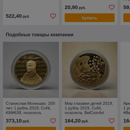
20,90
59
руб.
522,40
руб.
Купить
Подобные товары компании
Станислав Монюшко. 200
Мир глазами детей 2019,
Арк
лет, 1 рубль 2019, CuNi,
1 рубль 2019, CuNi,
1 р
KM#638, позолота,
позолота, BelCoinArt
#Be
BelCoinArt
сча
373,10
164,20
16
руб.
руб.