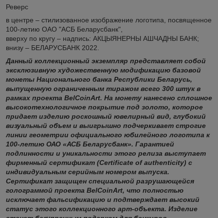
Реверс
в центре – стилизованное изображение логотипа, посвященное
100-летию ОАО "АСБ Беларусбанк",
вверху по кругу – надпись: АКЦЫЯНЕРНЫ АШЧАДНЫ БАНК;
внизу – БЕЛАРУСБАНК 2022.
Данный коллекционный экземпляр представляет собой
эксклюзивную художественную модификацию базовой
монеты Национального банка Республики Беларусь,
выпущенную ограниченным тиражом всего 300 штук в
рамках проекта BelCoinArt. На монету нанесено сплошное
высокотехнологичное покрытие под золото, которое
придает изделию роскошный ювелирный вид, глубокий
визуальный объем и выигрышно подчеркивает строгие
линии геометрии официального юбилейного логотипа к
100-летию ОАО «АСБ Беларусбанк». Гарантией
подлинности и уникальности этого релиза выступает
фирменный сертификат (Certificate of authenticity) с
индивидуальным серийным номером выпуска.
Сертификат защищен специальной разрушающейся
голограммой проекта BelCoinArt, что полностью
исключает фальсификацию и подтверждает высокий
статус этого коллекционного арт-объекта. Изделие
станет безупречным подарком для банкиров,