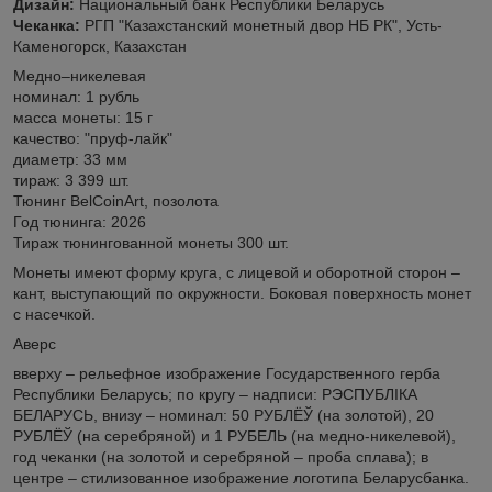
Дизайн:
Национальный банк Республики Беларусь
Чеканка:
РГП "Казахстанский монетный двор НБ РК", Усть-
Каменогорск, Казахстан
Медно–никелевая
номинал: 1 рубль
масса монеты: 15 г
качество: "пруф-лайк"
диаметр: 33 мм
тираж: 3 399 шт.
Тюнинг BelCoinArt, позолота
Год тюнинга: 2026
Тираж тюнингованной монеты 300 шт.
Монеты имеют форму круга, с лицевой и оборотной сторон –
кант, выступающий по окружности. Боковая поверхность монет
с насечкой.
Аверс
вверху – рельефное изображение Государственного герба
Республики Беларусь; по кругу ‒ надписи: РЭСПУБЛІКА
БЕЛАРУСЬ, внизу – номинал: 50 РУБЛЁЎ (на золотой), 20
РУБЛЁЎ (на серебряной) и 1 РУБЕЛЬ (на медно-никелевой),
год чеканки (на золотой и серебряной – проба сплава); в
центре – стилизованное изображение логотипа Беларусбанка.