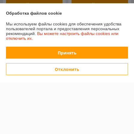
Купить
Купить
Обработка файлов cookie
Новинка
Мы используем файлы cookies для обеспечения удобства
пользователей портала и предоставления персональных
рекомендаций.
Вы можете настроить файлы cookies или
отключить их.
Принять
Отклонить
Калинковичский строй, 1
Калинковичский строй, 1
рубль 2023, Медно-никель,
рубль 2023, Медно-никель,
позолота, цифровая печать,
цифровая печать,
BelCoinArt
BelCoinArt
В наличии
В наличии
170,10
149,20
руб.
руб.
Купить
Купить