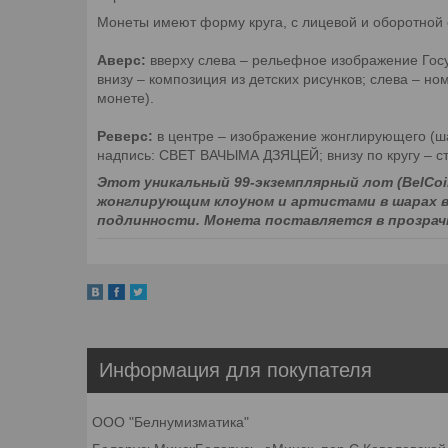
Монеты имеют форму круга, с лицевой и оборотной 
Аверс:
вверху слева – рельефное изображение Госу
внизу – композиция из детских рисунков; слева – н
монете).
Реверс:
в центре – изображение жонглирующего (ша
надпись: СВЕТ ВАЧЫМА ДЗЯЦЕЙ; внизу по кругу – с
Этот уникальный 99-экземплярный лот (BelCo
жонглирующим клоуном и артистами в шарах 
подлинности. Монета поставляется в прозрачн
Информация для покупателя
ООО "Белнумизматика"