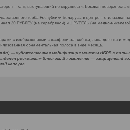
сторон – кант, выступающий по окружности. Боковая поверхность м
дарственного герба Республики Беларусь, в центре – стилизован
оминал 20 РУБЛЁЎ (на серебряной) и 1 РУБЕЛЬ (на медно-никелевой
рами с изображениями саксофониста, собаки, лица девочки и медв
тилизованная орнаментальная полоса в виде месяца.
inArt) — художественная модификация монеты НБРБ с полн
выделен роскошным блеском. В комплекте — защищенный 
ой капсуле.