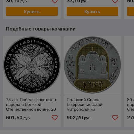
30,10
33,10
60
руб.
руб.
Купить
Купить
Подобные товары компании
75 лет Победы советского
Полоцкий Спасо-
80 
народа в Великой
Евфросиниевский
нар
Отечественной войне, 20
митрополичий
Оте
рублей 2020, Серебро
монастырь. 900 лет, 20
руб
601,50
902,20
27
руб.
руб.
рублей 2025, серебро