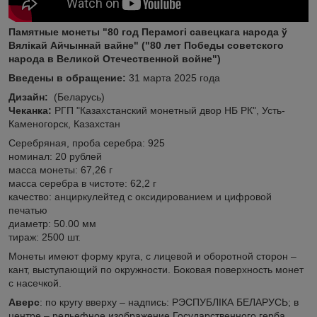
Памятные монеты "80 год Перамогі савецкага народа ў
Вялікай Айчыннай вайне" ("80 лет Победы советского
народа в Великой Отечественной войне")
Введены в обращение:
31 марта 2025 года
Дизайн:
(Беларусь)
Чеканка:
РГП "Казахстанский монетный двор НБ РК", Усть-
Каменогорск, Казахстан
Серебряная, проба серебра: 925
номинал: 20 рублей
масса монеты: 67,26 г
масса серебра в чистоте: 62,2 г
качество: анциркулейтед с оксидированием и цифровой
печатью
диаметр: 50.00 мм
тираж: 2500 шт.
Монеты имеют форму круга, с лицевой и оборотной сторон –
кант, выступающий по окружности. Боковая поверхность монет
с насечкой.
Аверс
: по кругу вверху – надпись: РЭСПУБЛІКА БЕЛАРУСЬ; в
центре – рельефное изображение Государственного герба