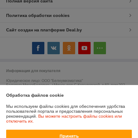
Полная версия сайта
Политика обработки cookies
Сайт создан на платформе Deal.by
Информация для покупателя
Юридическое лицо:
ООО "Белнумизматика"
БеларусьМинскБеларусь, г.Минск, пер.С.Ковалевской, д.60, пом.202
Регистрационный номер ЕГР: 193017016
Обработка файлов cookie
УНП: 193017016
Мы используем файлы cookies для обеспечения удобства
пользователей портала и предоставления персональных
Регистрационный орган: Мингорисполком
рекомендаций.
Вы можете настроить файлы cookies или
отключить их.
Дата регистрации компании: 09.01.2018
Ссылка на свидетельство/лицензию
Принять