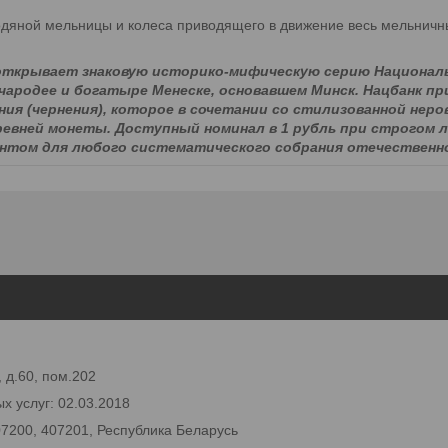
одяной мельницы и колеса приводящего в движение весь мельничн
 открывает знаковую историко-мифическую серию Националь
 чародее и богатыре Менеске, основавшем Минск. Нацбанк п
ия (чернения), которое в сочетании со стилизованной нер
евней монеты. Доступный номинал в 1 рубль при строгом
нтом для любого систематического собрания отечественн
 д.60, пом.202
х услуг: 02.03.2018
07200, 407201, Республика Беларусь