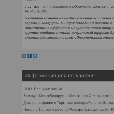
в центре – стилизованное изображение мельника, в
АБ МЕНЕСКУ.
Памятная монета из медно-никелевого сплава
гарадоў Беларусі». Выпуск посвящен легенде о
исполнение с эффектом искусственного старен
гуртом создает полный визуальный эффект др
стартовую монету серии обязательным элеме
Информация для покупателя
ООО "Белнумизматика"
БеларусьМинскБеларусь, г.Минск, пер.С.Ковалевской,
Дата регистрации в Торговом реестре/Реестре бытовы
Номер в Торговом реестре/Реестре бытовых услуг: 4