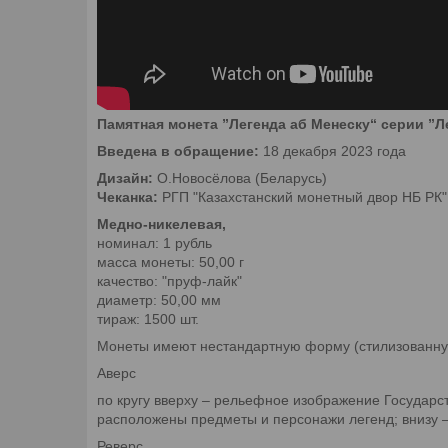
Памятная монета ”Легенда аб Менеску“ серии ”Л
Введена в обращение:
18 декабря 2023 года
Дизайн:
О.Новосёлова (Беларусь)
Чеканка:
РГП "Казахстанский монетный двор НБ РК",
Медно-никелевая,
номинал: 1 рубль
масса монеты: 50,00 г
качество: "пруф-лайк"
диаметр: 50,00 мм
тираж: 1500 шт.
Монеты имеют нестандартную форму (стилизованную
Аверс
по кругу вверху – рельефное изображение Государс
расположены предметы и персонажи легенд; внизу –
Реверс