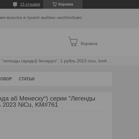
15 отзывов
Корзина
емя визита в пункт выдачи необходимо
Корзина
Легенда о менеске (”легенда аб менеску“) серии ”легенды гарадоў беларусі“, 1 рубль 2023 nicu, km#761
ГОВОР
СТАТЬИ
нда аб Менеску“) серии ”Легенды
ь 2023 NiCu, KM#761