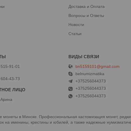
рки
Доставка и Оплата
Вопросы и Ответы
Новости
Статьи
bn5159101@gmail.com
 515-91-01
й
belnumizmatika
 604-43-73
+375256044373
+375256044373
+375256044373
 Арина
 монеты в Минске. Профессиональная кастомизация монет, редки
к на именины, крестины и юбилей, а также надежные нумизматиче