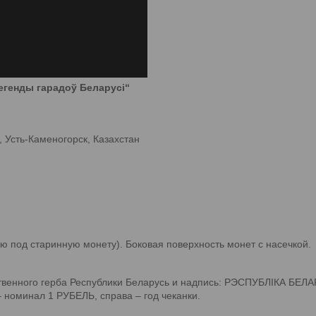
егенды гарадоў Беларусі“
 Усть-Каменогорск, Казахстан
 под старинную монету). Боковая поверхность монет с насечкой.
твенного герба Республики Беларусь и надпись: РЭСПУБЛІКА БЕЛА
 номинал 1 РУБЕЛЬ, справа ‒ год чеканки.