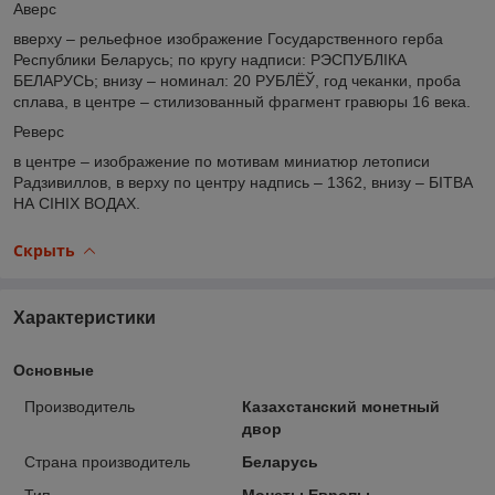
Аверс
вверху – рельефное изображение Государственного герба
Республики Беларусь; по кругу надписи: РЭСПУБЛІКА
БЕЛАРУСЬ; внизу – номинал: 20 РУБЛЁЎ, год чеканки, проба
сплава, в центре – стилизованный фрагмент гравюры 16 века.
Реверс
в центре – изображение по мотивам миниатюр летописи
Радзивиллов, в верху по центру надпись – 1362, внизу – БІТВА
НА СІНІХ ВОДАХ.
Скрыть
Характеристики
Основные
Производитель
Казахстанский монетный
двор
Страна производитель
Беларусь
Тип
Монеты Европы