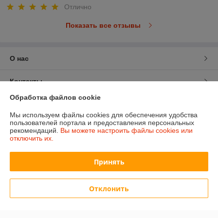
Отлично
Показать все отзывы
О нас
Контакты
Обработка файлов cookie
Доставка и оплата
Мы используем файлы cookies для обеспечения удобства
пользователей портала и предоставления персональных
График работы
рекомендаций.
Вы можете настроить файлы cookies или
отключить их.
Полная версия сайта
Принять
Политика обработки cookies
Отклонить
Сайт создан на платформе Deal.by