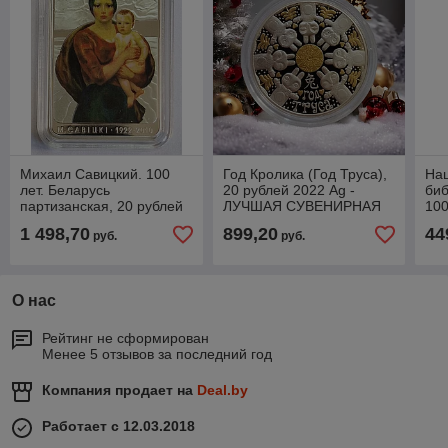
Михаил Савицкий. 100
Год Кролика (Год Труса),
На
лет. Беларусь
20 рублей 2022 Ag -
биб
партизанская, 20 рублей
ЛУЧШАЯ СУВЕНИРНАЯ
100
2022 Ag, гладкий гурт
МОНЕТА 2023 ГОДА
Ag 
1 498,70
899,20
44
руб.
руб.
(разновидность монеты)
"М
соз
О нас
Рейтинг не сформирован
Менее 5 отзывов за последний год
Компания продает на
Deal.by
Работает с 12.03.2018