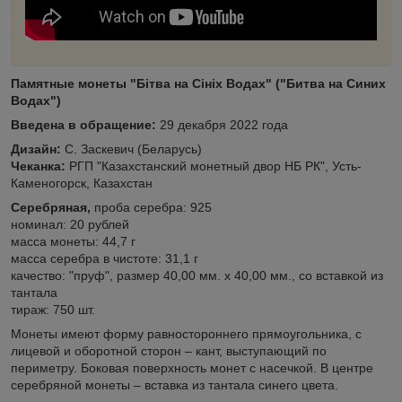
Памятные монеты "Бітва на Сініх Водах" ("Битва на Синих
Водах")
Введена в обращение:
29 декабря 2022 года
Дизайн:
C. Заскевич (Беларусь)
Чеканка:
РГП "Казахстанский монетный двор НБ РК", Усть-
Каменогорск, Казахстан
Серебряная,
проба серебра: 925
номинал: 20 рублей
масса монеты: 44,7 г
масса серебра в чистоте: 31,1 г
качество: "пруф", размер 40,00 мм. х 40,00 мм., со вставкой из
тантала
тираж: 750 шт.
Монеты имеют форму равностороннего прямоугольника, с
лицевой и оборотной сторон – кант, выступающий по
периметру. Боковая поверхность монет с насечкой. В центре
серебряной монеты – вставка из тантала синего цвета.