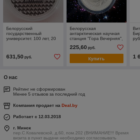
Белорусский
Белорусская
Вит
государственный
антарктическая научная
Бир
университет. 100 лет, 20
станция "Гора Вечерняя",
руб
рублей 2021, Ag 925
1 рубль 2022, CuNi
225,60
руб.
631,50
1 
руб.
Купить
О нас
Рейтинг не сформирован
Менее 5 отзывов за последний год
Компания продает на
Deal.by
Работает с 12.03.2018
г. Минск
пер.С.Ковалевской, д.60, пом.202 (ВНИМАНИЕ!!! Время
визита в пункт выдачи необходимо согласовывать