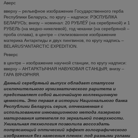
Аверс
вверху – рельефное изображение Государственного герба
Республики Беларусь; по кругу ‒ надписи: РЭСПУБЛІКА
БЕЛАРУСЬ; внизу – номинал: 20 РУБЛЁЎ (на серебряной) и 1
РУБЕЛЬ (на медно-никелевой), год чеканки (на серебряной –
проба сплава), в центре – стилизованное изображение
материка Антарктиды и двух пингвинов, по кругу надпись –
BELARUS*ANTARCTIC EXPEDITION.
Реверс
в центре – изображение научной станции, по кругу надписи:
вверху – АНТАРКТЫЧНАЯ НАВУКОВАЯ СТАНЦЫЯ; внизу –
ГАРА ВЯЧЭРНЯЯ.
Данный серебряный выпуск обладает статусом
исключительного нумизматического раритета и
представляет собой высочайшую коллекционную
ценность. Это первая в истории Национального банка
Республики Беларусь серия, отчеканенная с
использованием инновационного метода лазерного
матирования штемпеля по зеркальной поверхности.
Уникальная технология позволила воссоздать
потрясающий оптический эффект голографического
изображения без нанесения пленок: под разными углами