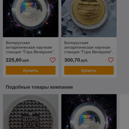
Белорусская
Белорусская
антарктическая научная
антарктическая научная
станция "Гора Вечерняя",
станция "Гора Вечерняя",
1 рубль 2022, CuNi
1 рубль 2022, CuNi,
225,60
300,70
руб.
руб.
позолота, BelCoinArt
Купить
Купить
Подобные товары компании