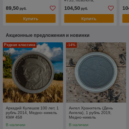
#733, позолота,
BelCoinArt
89,50
104,50
10
руб.
руб.
Купить
Купить
Акционные предложения и новинки
Редкая классика
-14%
Аркадий Кулешов 100 лет, 1
Ангел Хранитель (День
рубль 2014, Медно–никель
Ангела), 1 рубль 2019,
KM# 458
Медно-никель
В наличии
В наличии