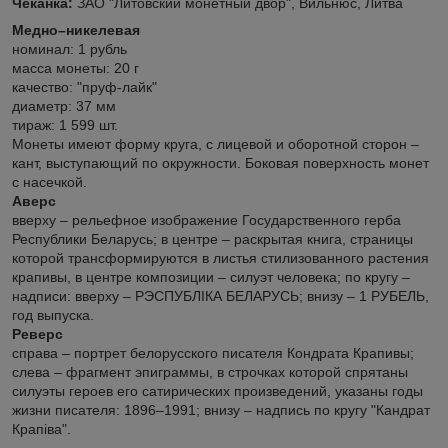
Чеканка:
ЗАО "Литовский монетный двор", Вильнюс, Литва
Медно–никелевая
номинал: 1 рубль
масса монеты: 20 г
качество: "пруф-лайк"
диаметр: 37 мм
тираж: 1 599 шт.
Монеты имеют форму круга, с лицевой и оборотной сторон –
кант, выступающий по окружности. Боковая поверхность монет
с насечкой.
Аверс
вверху – рельефное изображение Государственного герба
Республики Беларусь; в центре – раскрытая книга, страницы
которой трансформируются в листья стилизованного растения
крапивы, в центре композиции – силуэт человека; по кругу –
надписи: вверху – РЭСПУБЛІКА БЕЛАРУСЬ; внизу – 1 РУБЕЛЬ,
год выпуска.
Реверс
справа – портрет белорусского писателя Кондрата Крапивы;
слева – фрагмент эпиграммы, в строчках которой спрятаны
силуэты героев его сатирических произведений, указаны годы
жизни писателя: 1896–1991; внизу – надпись по кругу "Кандрат
Крапіва".