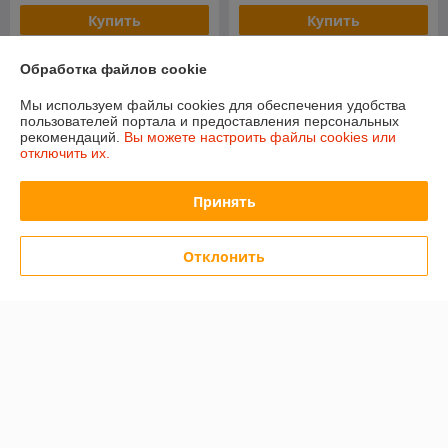
Купить
Купить
Обработка файлов cookie
О нас
Мы используем файлы cookies для обеспечения удобства
Рейтинг не сформирован
пользователей портала и предоставления персональных
Менее 5 отзывов за последний год
рекомендаций.
Вы можете настроить файлы cookies или
отключить их.
Компания продает на
Deal.by
Принять
Работает с 12.03.2018
г. Минск
Отклонить
пер.С.Ковалевской, д.60, пом.202 (ВНИМАНИЕ!!! Время
визита в пункт выдачи необходимо согласовывать
заранее!), Минск, Беларусь
Контакты
Сегодня работает с 12:30 до 16:30
Показать весь график работы
Отзывы о магазине