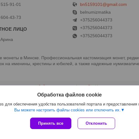
bn5159101@gmail.com
 515-91-01
й
belnumizmatika
 604-43-73
+375256044373
+375256044373
+375256044373
 Арина
 монеты в Минске. Профессиональная кастомизация монет, редки
к на именины, крестины и юбилей, а также надежные нумизматиче
Сайт создан на платформе Deal.by
Политика обработки файлов cookies
Обработка файлов cookie
ООО "Белнумизматика" |
Пожаловаться на контент
Select Language
▼
s для обеспечения удобства пользователей портала и предоставления
Вы можете настроить файлы cookies или отключить их.
Принять все
Отклонить