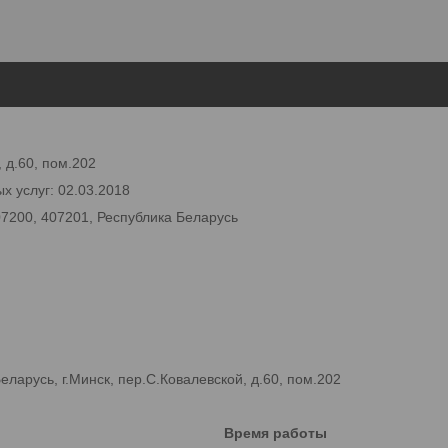
 д.60, пом.202
х услуг: 02.03.2018
07200, 407201, Республика Беларусь
арусь, г.Минск, пер.С.Ковалевской, д.60, пом.202
Время работы