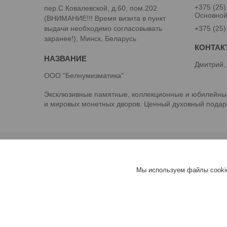
+375 (25)
пер.С.Ковалевской, д.60, пом.202
Основно
(ВНИМАНИЕ!!! Время визита в пункт
выдачи необходимо согласовывать
+375 (25)
заранее!), Минск, Беларусь
Дмитрий,
ООО "Белнумизматика"
Эксклюзивные памятные, коллекционные и юбилейные
и мировых монетных дворов. Ценный духовный подаро
Мы используем файлы cookie