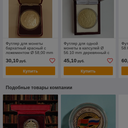
Футляр для монеты
Футляр для одной
Фу
бархатный красный с
монеты в капсулей Ø
58
ложементом Ø 58,00 mm
56.10 mm деревянный с
белым ложементом
30,10
45,10
60
руб.
руб.
Купить
Купить
Подобные товары компании