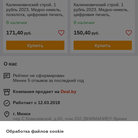
Калинковичский строй, 1
Калинковичский строй, 1
рубль 2023, Медно-никель,
рубль 2023, Медно-никель,
позолота, цифровая печать,
цифровая печать,
BelCoinArt
BelCoinArt
В наличии
В наличии
171,40
150,40
руб.
руб.
Купить
Купить
О нас
Рейтинг не сформирован
Менее 5 отзывов за последний год
Компания продает на
Deal.by
Работает с 12.03.2018
г. Минск
пер.С.Ковалевской, д.60, пом.202 (ВНИМАНИЕ!!! Время
визита в пункт выдачи необходимо согласовывать
заранее!), Минск, Беларусь
Обработка файлов cookie