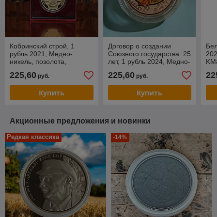
Кобринский строй, 1
Договор о создании
Бел
рубль 2021, Медно-
Союзного государства. 25
202
никель, позолота,
лет, 1 рубль 2024, Медно-
KM
BelCoinArt в футляре
никель
225,60
225,60
22
руб.
руб.
Купить
Купить
Акционные предложения и новинки
Редкая классика
-14%