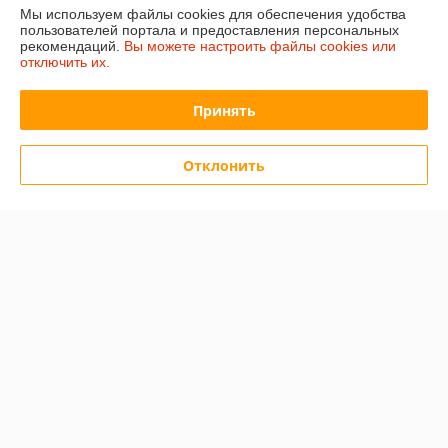
Контакты
Мы используем файлы cookies для обеспечения удобства
пользователей портала и предоставления персональных
Показать весь график работы
рекомендаций.
Вы можете настроить файлы cookies или
Сегодня выходной
отключить их.
Отзывы о магазине
Принять
15 отзывов за всё время
Отклонить
Покупатель
12.12.2025
Отлично
Сделка подтверждена через корзину
Покупатель
05.03.2025
Отлично
Показать все отзывы