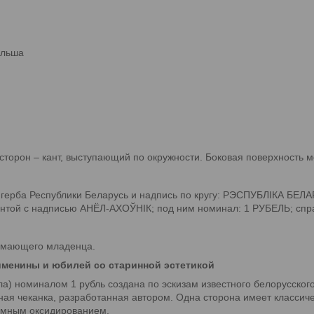
ольша
торон – кант, выступающий по окружности. Боковая поверхность м
герба Республики Беларусь и надпись по кругу: РЭСПУБЛІКА БЕЛА
нтой с надписью АНЁЛ-АХОЎНІК; под ним номинал: 1 РУБЕЛЬ; справ
нимающего младенца.
именины и юбилей со старинной эстетикой
а) номиналом 1 рубль создана по эскизам известного белорусског
ая чеканка, разработанная автором. Одна сторона имеет классиче
темным оксидированием.