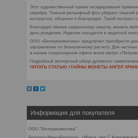
Этот художественный прием оксидирования примене
серебра. Темный рельефный фон убирает лишний ро
контрастно, объемно и благородно. Такой контраст 
Благодаря своему сакральному смыслу, монета явля
день рождения. Изделие находится в защитной кап
ООО «Белнумизматика» предлагает приобрести данн
оформление по безналичному расчету. Для частных
в нашем стационарном офисе возле метро «Петровщи
Подробный экспертный обзор духовного символизма 
ЧИТАТЬ СТАТЬЮ «ТАЙНЫ МОНЕТЫ АНГЕЛ ХРАН
Информация для покупателя
ООО "Белнумизматика"
БеларусьМинскБеларусь, г.Минск, пер.С.Ковалевской,