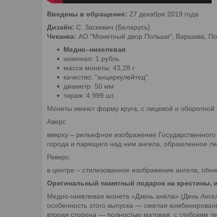
Введены в обращение:
27 декабря 2019 года
Дизайн:
С. Заскевич (Беларусь)
Чеканка:
АО "Монетный двор Польши", Варшава, П
Медно–никелевая
номинал: 1 рубль
масса монеты: 43,28 г
качество: "анциркулейтед"
диаметр: 50 мм
тираж: 4 999 шт.
Монеты имеют форму круга, с лицевой и оборотной с
Аверс
вверху – рельефное изображение Государственного 
города и парящего над ним ангела, обрамленное ле
Реверс
в центре – стилизованное изображение ангела, об
Оригинальный памятный подарок на крестины, 
Медно-никелевая монета «Дзень анёла» (День Ангел
особенность этого выпуска — смелая комбинированн
вторая сторона — полностью матовая, с глубоким 