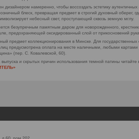
н дизайнером намеренно, чтобы воссоздать эстетику аутентичных
зничный блеск, превращая предмет в строгий духовный оберег, гд
символизирует небесный свет, проступающий сквозь земную мглу.
ется безупречным памятным даром для новорожденного, крестника
суле, предохраняющей оксидированный слой от прикосновений рук
ый предмет коллекционирования в Минске. Для государственных о
 лиц предусмотрена оплата на месте наличными, любыми картами 
на» (пер. С. Ковалевской, 60).
выпуска и скрытых причин использования темной патины читайте 
ИТЕЛЬ»
 д.60, пом.202