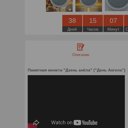
3
8
1
5
0
7
Дней
Часов
Минут
Описание
Памятная монета "Дзень анёла" ("День Ангела")