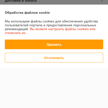
Доставка и оплата
График работы
Обработка файлов cookie
Мы используем файлы cookies для обеспечения удобства
Полная версия сайта
пользователей портала и предоставления персональных
рекомендаций.
Вы можете настроить файлы cookies или
отключить их.
Политика обработки cookies
Принять
Сайт создан на платформе Deal.by
Отклонить
Информация для покупателя
Юридическое лицо:
ООО "Белнумизматика"
БеларусьМинскБеларусь, г.Минск, пер.С.Ковалевской, д.60, пом.202
Регистрационный номер ЕГР: 193017016
УНП: 193017016