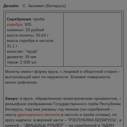
Дизайн:
С. Заскевич (Беларусь)
Серебряная
, проба
серебра
: 925
номинал: 20 рублей
масса монеты: 33,63 г
масса серебра в чистоте:
31,1 г
качество: "пруф"
диаметр: 39 мм
тираж: 2 000 шт.
Монеты имеют форму круга, с лицевой и оборотной сторон –
выступающий кант по окружности. Боковая поверхность
монет рифленая.
Аверс:
в круге, обрамленном геометрическим орнаментом, –
рельефное изображение Государственного герба Республики
Беларусь, под ним указаны год чеканки (на серебряной –
масса
драгоценного металла
в чистоте и проба сплава); по
кругу надписи: в верхней части – "РЭСПУБЛІКА БЕЛАРУСЬ", в
нижней – "ДВАЦЦАЦЬ РУБЛЁЎ" – на серебряной и "АД3ІН