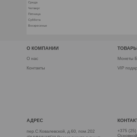
Среда
Четверг
Пятница
Суббота
Воскресенье
О КОМПАНИИ
ТОВАРЫ
О нас
Монеты Б
Контакты
VIP пода
+375 (25)
пер.С.Ковалевской, д.60, пом.202
Основно