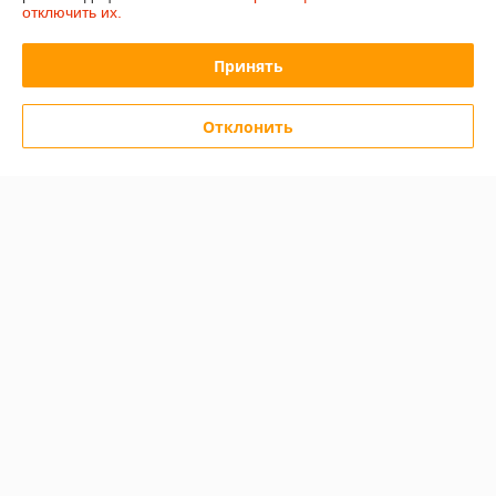
отключить их.
Контакты
Принять
Сегодня работает с 12:30 до 16:30
Показать весь график работы
Отклонить
Отзывы о магазине
15 отзывов за всё время
Покупатель
12.12.2025
Отлично
Сделка подтверждена через корзину
Покупатель
05.03.2025
Отлично
Показать все отзывы