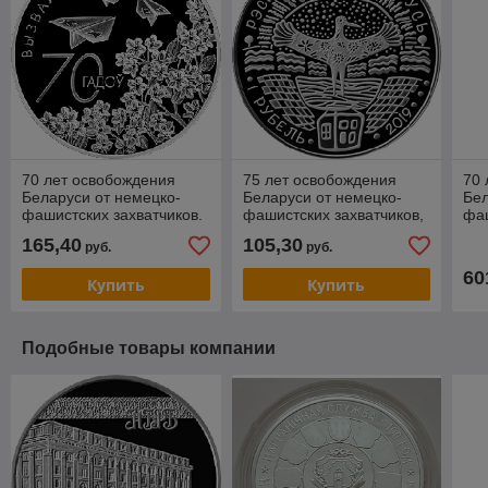
70 лет освобождения
75 лет освобождения
70 
Беларуси от немецко-
Беларуси от немецко-
Бел
фашистских захватчиков.
фашистских захватчиков,
фаш
Медно–никель 1 рубль
1 рубль 2019, Медно-
Сер
165,40
105,30
руб.
руб.
2014
никель, KM#632
KM
60
Купить
Купить
Подобные товары компании